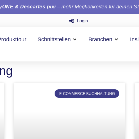
tyONE
&
Descartes pixi
– mehr Möglichkeiten für deinen S
Login
Produkttour
Schnittstellen
Branchen
Ins
ung
E-COMMERCE BUCHHALTUNG