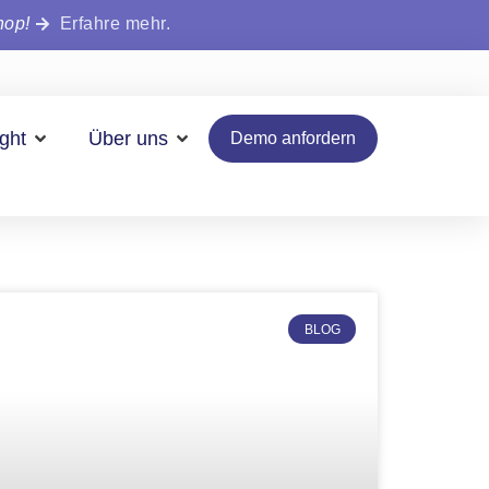
hop!
Erfahre mehr.
ight
Über uns
Demo anfordern
BLOG