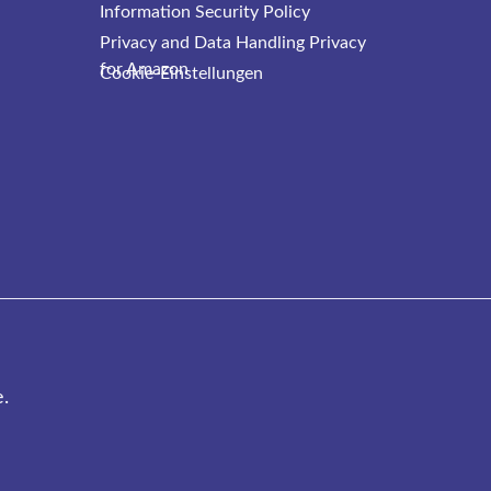
Information Security Policy
Privacy and Data Handling Privacy
for Amazon
Cookie-Einstellungen
.