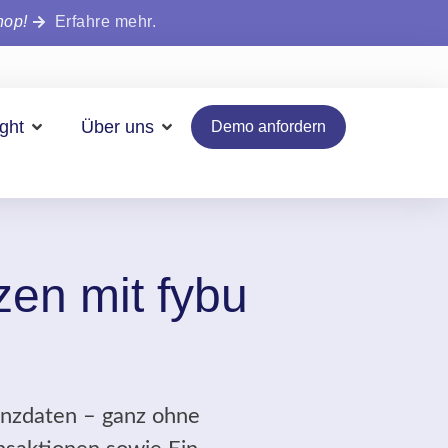
hop!
Erfahre mehr.
ight
Über uns
Demo anfordern
zen mit fybu
nanzdaten – ganz ohne