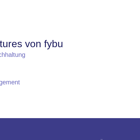
tures von fybu
hhaltung
gement