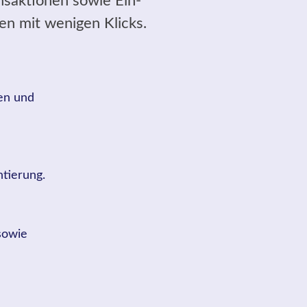
nsaktionen sowie Ein-
en mit wenigen Klicks.
nen und
ntierung.
sowie