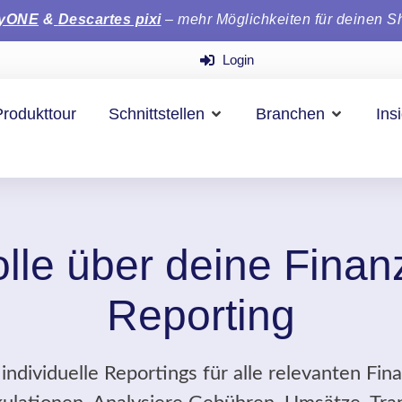
tyONE
&
Descartes pixi
– mehr Möglichkeiten für deinen S
Login
Produkttour
Schnittstellen
Branchen
Ins
olle über deine Finan
Reporting
u individuelle Reportings für alle relevanten Fi