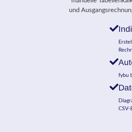
manuelle Tabellenkal
und Ausgangsrechnunge
Ind
Erste
Rechn
Aut
fybu 
Dat
Diagr
CSV-E