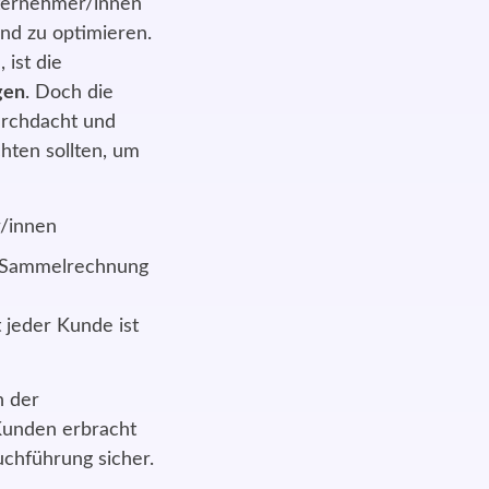
nternehmer/innen
nd zu optimieren.
 ist die
gen
.
Doch die
urchdacht und
hten sollten, um
er Sammelrechnung
jeder Kunde ist
n der
Kunden erbracht
uchführung sicher.