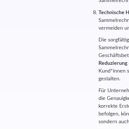
Sammelrechnu
Technische H
Sammelrechnu
vermeiden un
Die sorgfälti
Sammelrechnu
Geschäftsbet
Reduzierung 
Kund*innen s
gestalten.
Für Unterneh
die Genauigke
korrekte Erst
befolgen, kön
sondern auch 