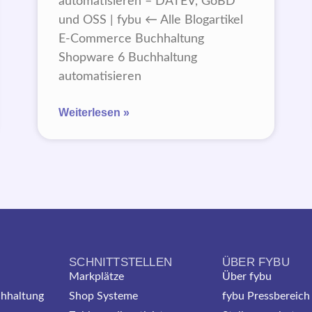
automatisieren – DATEV, GoBD
und OSS | fybu ← Alle Blogartikel
E-Commerce Buchhaltung
Shopware 6 Buchhaltung
automatisieren
Weiterlesen »
SCHNITTSTELLEN
ÜBER FYBU
Markplätze
Über fybu
hhaltung
Shop Systeme
fybu Pressbereich