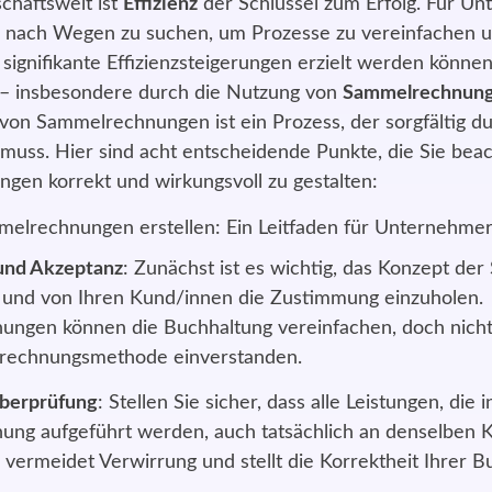
chäftswelt ist
Effizienz
der Schlüssel zum Erfolg. Für U
ts nach Wegen zu suchen, um Prozesse zu vereinfachen u
signifikante Effizienzsteigerungen erzielt werden können,
– insbesondere durch die Nutzung von
Sammelrechnun
 von Sammelrechnungen ist ein Prozess, der sorgfältig d
muss. Hier sind acht entscheidende Punkte, die Sie beac
gen korrekt und wirkungsvoll zu gestalten:
und Akzeptanz
: Zunächst ist es wichtig, das Konzept d
 und von Ihren Kund/innen die Zustimmung einzuholen.
ngen können die Buchhaltung vereinfachen, doch nicht 
brechnungsmethode einverstanden.
Überprüfung
: Stellen Sie sicher, dass alle Leistungen, die i
ng aufgeführt werden, auch tatsächlich an denselben 
vermeidet Verwirrung und stellt die Korrektheit Ihrer B