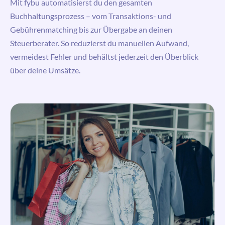
Mit
fybu
automatisierst du den gesamten
Buchhaltungsprozess – vom Transaktions- und
Gebührenmatching bis zur Übergabe an deinen
Steuerberater. So reduzierst du manuellen Aufwand,
vermeidest Fehler und behältst jederzeit den Überblick
über deine Umsätze.