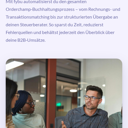
Mit
fybu
automatisierst du den gesamten
Orderchamp‑Buchhaltungsprozess – vom Rechnungs- und
Transaktionsmatching bis zur strukturierten Übergabe an
deinen Steuerberater. So sparst du Zeit, reduzierst
Fehlerquellen und behältst jederzeit den Überblick über
deine B2B‑Umsätze.