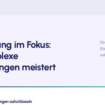
ng im Fokus:
Dr
Et
lexe
vol
ngen meistert
gen aufschlüsseln