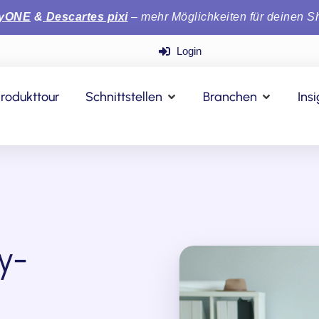
tyONE
&
Descartes pixi
– mehr Möglichkeiten für deinen S
Login
rodukttour
Schnittstellen
Branchen
Ins
sy-