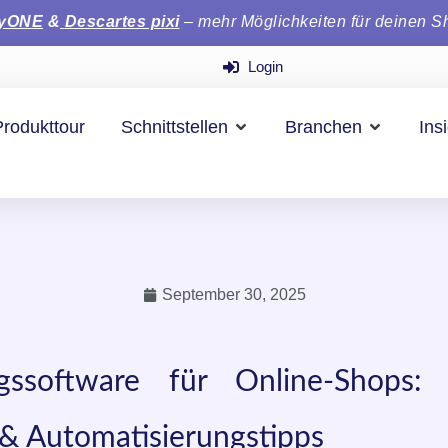
tyONE
&
Descartes pixi
– mehr Möglichkeiten für deinen S
Login
Produkttour
Schnittstellen
Branchen
Ins
September 30, 2025
gssoftware für Online-Shops: 
 & Automatisierungstipps