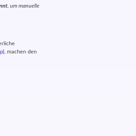
nnt
, um manuelle
rliche
p)
, machen den