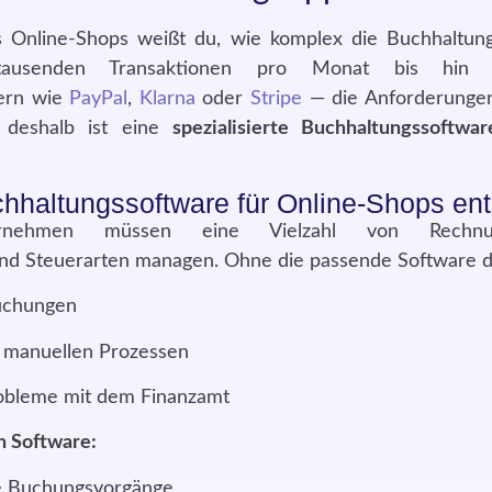
es Online-Shops weißt du, wie komplex die Buchhaltu
tausenden Transaktionen pro Monat bis hin 
tern wie
PayPal
,
Klarna
oder
Stripe
— die Anforderungen
 deshalb ist eine
spezialisierte Buchhaltungssoftwa
haltungssoftware für Online-Shops ent
ernehmen müssen eine Vielzahl von Rechnun
nd Steuerarten managen. Ohne die passende Software 
uchungen
i manuellen Prozessen
robleme mit dem Finanzamt
n Software:
e Buchungsvorgänge