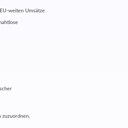
r EU-weiten Umsätze
nahtlose
ischer
n zuzuordnen.