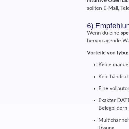
intuitive Oberflä
sollten E-Mail, Te
6) Empfehlun
Wenn du eine
spe
hervorragende Wa
Vorteile von fybu:
Keine manue
Kein händis
Eine vollaut
Exakter DATE
Belegbildern
Multichannelf
Lösung