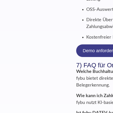
OSS-Auswertu
Direkte Über
Zahlungsabwi
Kostenfreier
Demo anforde
7) FAQ für O
Welche Buchhaltun
fybu bietet direkt
Belegerkennung.
Wie kann ich Zah
fybu nutzt KI-bas