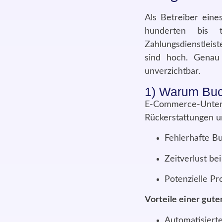
Als Betreiber ein
hunderten bis 
Zahlungsdienstleis
sind hoch. Genau
unverzichtbar.
1) Warum Buch
E-Commerce-Unt
Rückerstattungen u
Fehlerhafte B
Zeitverlust be
Potenzielle P
Vorteile einer gute
Automatisiert