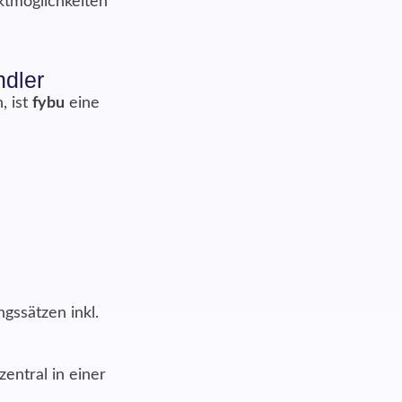
ktmöglichkeiten
ndler
, ist
fybu
eine
gssätzen inkl.
zentral in einer